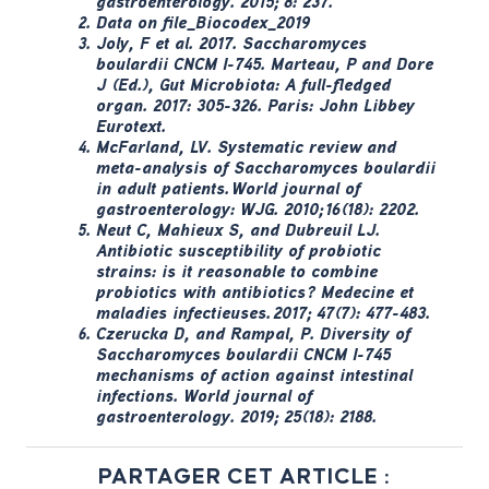
gastroenterology
. 2015; 8: 237.
Data on file_Biocodex_2019
Joly, F
et al
. 2017.
Saccharomyces
boulardii
CNCM I-745. Marteau, P and Dore
J (Ed.),
Gut Microbiota: A full-fledged
organ
. 2017: 305-326. Paris: John Libbey
Eurotext.
McFarland, LV. Systematic review and
meta-analysis of
Saccharomyces boulardii
in adult patients.
World journal of
gastroenterology: WJG
. 2010; 16(18): 2202.
Neut C, Mahieux S, and Dubreuil LJ.
Antibiotic susceptibility of probiotic
strains: is it reasonable to combine
probiotics with antibiotics?
Medecine et
maladies infectieuses
. 2017; 47(7): 477-483.
Czerucka D, and Rampal, P. Diversity of
Saccharomyces boulardii
CNCM I-745
mechanisms of action against intestinal
infections.
World journal of
gastroenterology
. 2019; 25(18): 2188.
PARTAGER CET ARTICLE :