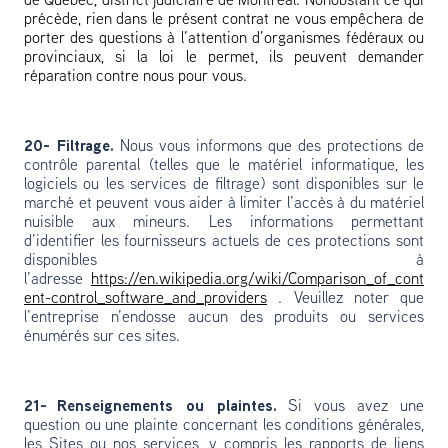
de Québec, district judiciaire de Montréal. Nonobstant ce qui
précède, rien dans le présent contrat ne vous empêchera de
porter des questions à l’attention d’organismes fédéraux ou
provinciaux, si la loi le permet, ils peuvent demander
réparation contre nous pour vous.
20- Filtrage.
Nous vous informons que des protections de
contrôle parental (telles que le matériel informatique, les
logiciels ou les services de filtrage) sont disponibles sur le
marché et peuvent vous aider à limiter l’accès à du matériel
nuisible aux mineurs. Les informations permettant
d’identifier les fournisseurs actuels de ces protections sont
disponibles à
l’adresse
https://en.wikipedia.org/wiki/Comparison_of_cont
ent-control_software_and_providers
. Veuillez noter que
l’entreprise n’endosse aucun des produits ou services
énumérés sur ces sites.
21- Renseignements ou plaintes.
Si vous avez une
question ou une plainte concernant les conditions générales,
les Sites ou nos services, y compris les rapports de liens