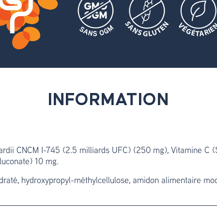
INFORMATION
dii CNCM I-745 (2.5 milliards UFC) (250 mg), Vitamine C 
gluconate) 10 mg.
até, hydroxypropyl-méthylcellulose, amidon alimentaire modif