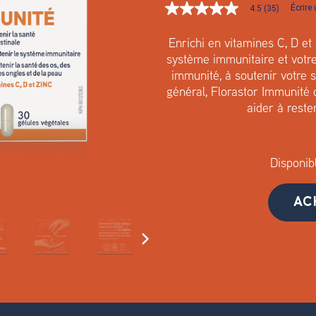
Écrire
4.5
(35)
4.5
étoiles
sur
Enrichi en vitamines C, D et
5
,
système immunitaire et votre 
valeur
immunité, à soutenir votre s
de
général, Florastor Immunité o
note
moyenne.
aider à reste
Read
35
Reviews.
Lien
vers
Disponib
la
même
page.
AC