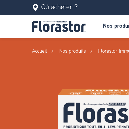
Où acheter ?
Nos produ
Accueil
Nos produits
Florastor Imm