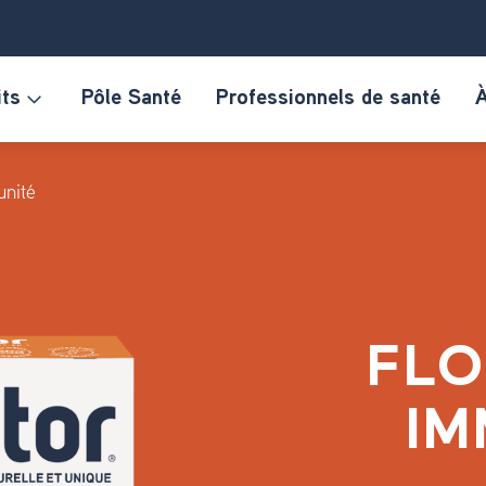
its
Pôle Santé
Professionnels de santé
À
unité
FL
IM