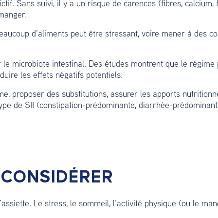
f. Sans suivi, il y a un risque de carences (fibres, calcium, 
 manger.
beaucoup d’aliments peut être stressant, voire mener à des c
r le microbiote intestinal. Des études montrent que le régim
uire les effets négatifs potentiels.
gime, proposer des substitutions, assurer les apports nutritionn
 type de SII (constipation-prédominante, diarrhée-prédominante
 CONSIDÉRER
ssiette. Le stress, le sommeil, l’activité physique (ou le man