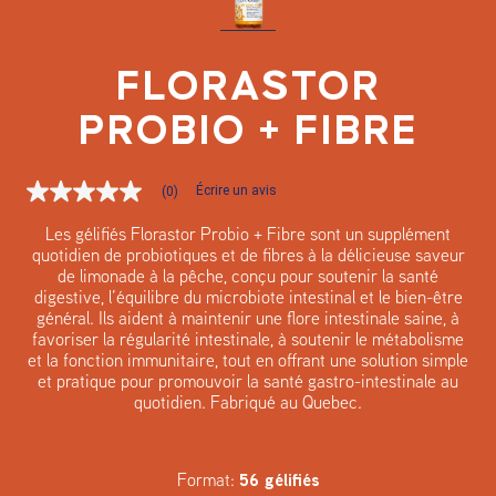
FLORASTOR
PROBIO + FIBRE
Écrire un avis
(0)
Aucune
cote
pour
Les gélifiés Florastor Probio + Fibre sont un supplément
ce
quotidien de probiotiques et de fibres à la délicieuse saveur
produit
de limonade à la pêche, conçu pour soutenir la santé
Lien
digestive, l’équilibre du microbiote intestinal et le bien-être
vers
général. Ils aident à maintenir une flore intestinale saine, à
la
même
favoriser la régularité intestinale, à soutenir le métabolisme
page.
et la fonction immunitaire, tout en offrant une solution simple
et pratique pour promouvoir la santé gastro-intestinale au
quotidien. Fabriqué au Quebec.
Format:
56 gélifiés