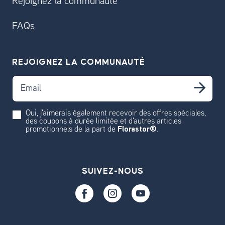
Rejoignez la communauté
FAQs
REJOIGNEZ LA COMMUNAUTÉ
Email
S'i
Oui, j'aimerais également recevoir des offres spéciales,
des coupons à durée limitée et d'autres articles
promotionnels de la part de
Florastor®
.
SUIVEZ-NOUS