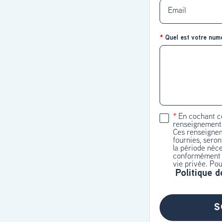
Quel est votre numé
En cochant ce
renseignements
Ces renseignem
fournies, sero
la période néce
conformément a
vie privée. Pou
Politique d
S